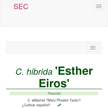
SEC
Toggl
naviga
Toggle
navigatio
'Esther
C. hibrida
Eiros'
Parental
C. williamsii ?Mary Phoebe Taylor?
¿Cultivar español?