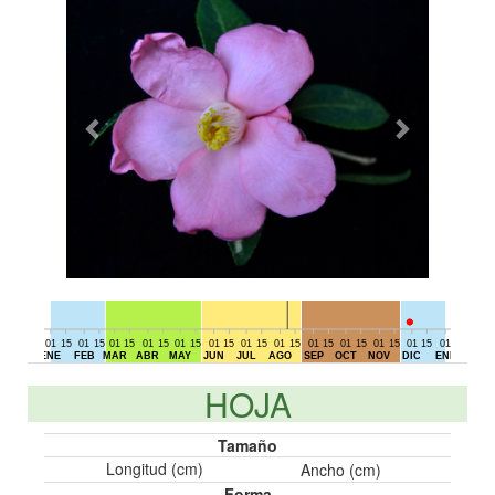
01
15
01
15
01
15
01
15
01
15
01
15
01
15
01
15
01
15
01
15
01
15
01
15
01
15
01
DIC
ENE
FEB
MAR
ABR
MAY
JUN
JUL
AGO
SEP
OCT
NOV
DIC
ENE
HOJA
Tamaño
Longitud (cm)
Ancho (cm)
Forma