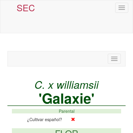
SEC
Toggl
naviga
Toggle
navigatio
C. x williamsii
'Galaxie'
Parental
¿Cultivar español?