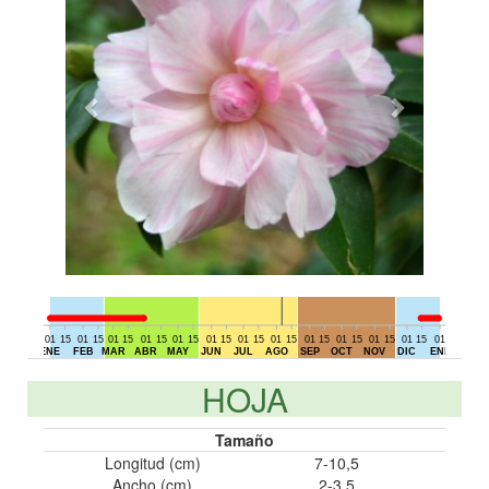
01
15
01
15
01
15
01
15
01
15
01
15
01
15
01
15
01
15
01
15
01
15
01
15
01
15
01
DIC
ENE
FEB
MAR
ABR
MAY
JUN
JUL
AGO
SEP
OCT
NOV
DIC
ENE
HOJA
Tamaño
Longitud (cm)
7-10,5
Ancho (cm)
2-3,5