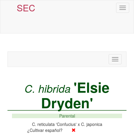
SEC
Toggl
naviga
Toggle
navigatio
'Elsie
C. hibrida
Dryden'
Parental
C. reticulata 'Confucius' x C. japonica
¿Cultivar español?