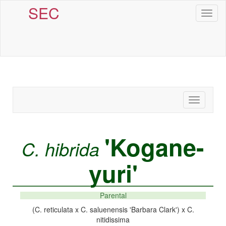
SEC
Toggl
naviga
Toggle
navigatio
'Kogane-
C. hibrida
yuri'
Parental
(C. reticulata x C. saluenensis 'Barbara Clark') x C.
nitidissima