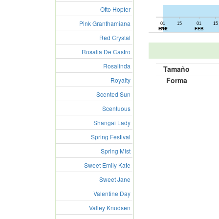
Otto Hopfer
Pink Granthamiana
01
15
01
15
01
15
ENE
DIC
FEB
Red Crystal
Rosalia De Castro
Rosalinda
Tamaño
Forma
Royalty
Scented Sun
Scentuous
Shangai Lady
Spring Festival
Spring Mist
Sweet Emily Kate
Sweet Jane
Valentine Day
Valley Knudsen