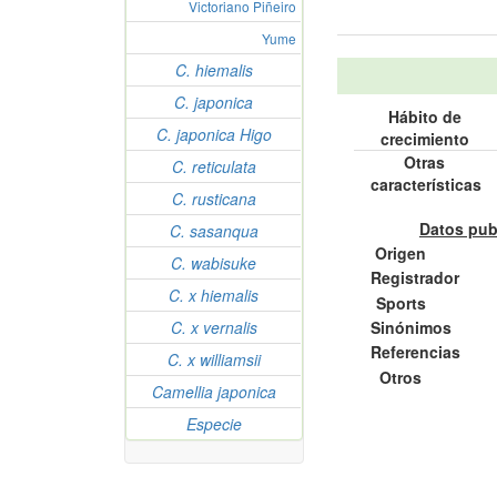
Victoriano Piñeiro
Yume
C. hiemalis
C. japonica
Hábito de
C. japonica Higo
crecimiento
Otras
C. reticulata
características
C. rusticana
Datos pub
C. sasanqua
Origen
C. wabisuke
Registrador
C. x hiemalis
Sports
Sinónimos
C. x vernalis
Referencias
C. x williamsii
Otros
Camellia japonica
Especie