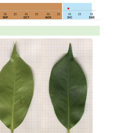
01
15
01
15
01
15
01
15
01
SEP
OCT
NOV
DIC
ENE