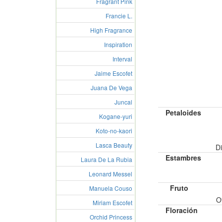
Fragrant Pink
Francie L.
High Fragrance
Inspiration
Interval
Jaime Escofet
Juana De Vega
Juncal
Petaloides
Kogane-yuri
Koto-no-kaori
Lasca Beauty
Di
Estambres
Laura De La Rubia
Leonard Messel
Fruto
Manuela Couso
O
Miriam Escofet
Floración
Orchid Princess