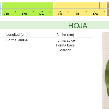
01
15
01
15
01
15
01
15
01
15
01
15
MAR
ABR
MAY
JUN
JUL
AGO
HOJA
Longitud (cm)
Ancho (cm)
Forma lámina
Forma ápice
Forma base
Margen