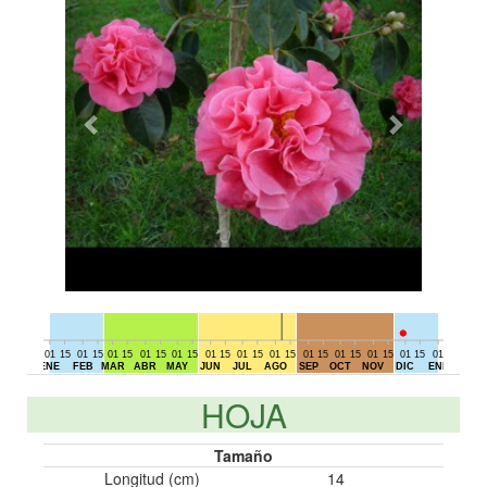
01
15
01
15
01
15
01
15
01
15
01
15
01
15
01
15
01
15
01
15
01
15
01
15
01
15
01
DIC
ENE
FEB
MAR
ABR
MAY
JUN
JUL
AGO
SEP
OCT
NOV
DIC
ENE
HOJA
Tamaño
Longitud (cm)
14