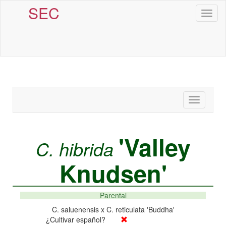
SEC
Toggl
naviga
Toggle
navigatio
'Valley
C. hibrida
Knudsen'
Parental
C. saluenensis x C. reticulata 'Buddha'
¿Cultivar español?