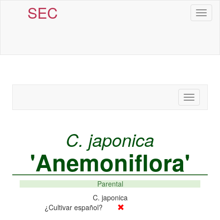
SEC
Toggl
naviga
Toggle
navigatio
C. japonica
'Anemoniflora'
Parental
C. japonica
¿Cultivar español?