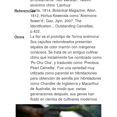
sinónimo chino 'Lianhua'
Curtis, 1814, Botanical Magazine; Aiton,
Referencias
1812, Hortus Kewensis como 'Anemone-
flower'd'; Gao, Jiyin, 2007, The
Identification....Outstanding Camellias,
p.422.
La flor es el prototipo de 'forma anémona'.
Otros
Sus capullos redondeados presentan
sépalos de color marrón con márgenes
coriáceos. Se trata de un antiguo cultivar
chino que inicialmente fue nombrado como
'Po Chu Cha', y traducido como 'Precious
Pearl Camellia'. Fue una variedad muy
utilizada como parental en hibridaciones
para obtención de semilla por hibridadores
como Chandler de Inglaterra y Macarthur
de Australia, de modo que, varias
generaciones después, sus genes han
fluido en cientos de cultivares modernos.