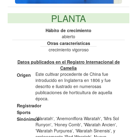
PLANTA
Hábito de crecimiento
abierto
Otras características
crecimiento vigoroso
Datos publicados en el Registro Internacional de
Camelia
Este cultivar procedente de China fue
Origen
introducido en Inglaterra en 1806 y fue
descrito e ilustrado en numerosas
publicaciones de horticultura de aquella
época.
Registrador
Sports
'Waratah', 'Anemoniflora Waratah', 'Mrs Sol
Sinónimos
Runyon', 'Honey Comb', 'Waratah Ancien',
'Waratah Purpurea', 'Waratah Sinensis', y
erróneamente 'Red Waratah'. Nuevo