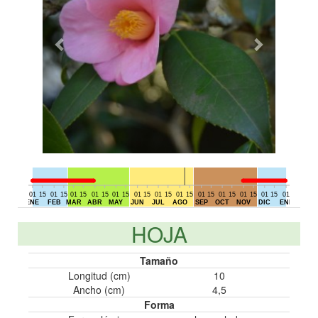
01
15
01
15
01
15
01
15
01
15
01
15
01
15
01
15
01
15
01
15
01
15
01
15
01
15
01
DIC
ENE
FEB
MAR
ABR
MAY
JUN
JUL
AGO
SEP
OCT
NOV
DIC
ENE
HOJA
Tamaño
Longitud (cm)
10
Ancho (cm)
4,5
Forma