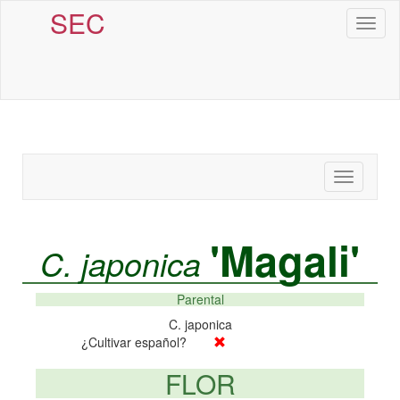
SEC
Toggl
naviga
Toggle
navigatio
'Magali'
C. japonica
Parental
C. japonica
¿Cultivar español?
FLOR