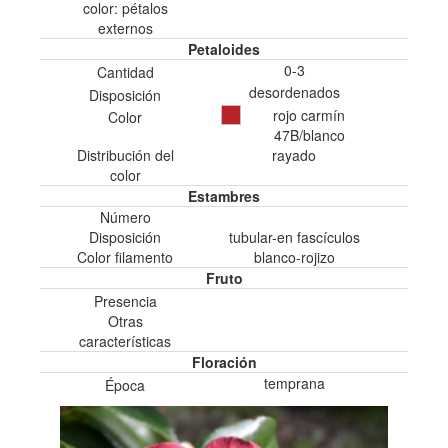
color: pétalos
externos
Petaloides
0-3
Cantidad
desordenados
Disposición
rojo carmín
Color
47B/blanco
Distribución del
rayado
color
Estambres
Número
Disposición
tubular-en fascículos
Color filamento
blanco-rojizo
Fruto
Presencia
Otras
características
Floración
temprana
Época