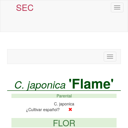
SEC
Toggl
naviga
Toggle
navigatio
'Flame'
C. japonica
Parental
C. japonica
¿Cultivar español?
FLOR