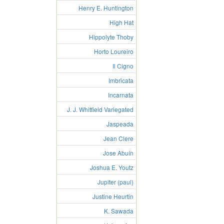
Henry E. Huntington
High Hat
Hippolyte Thoby
Horto Loureiro
Il Cigno
Imbricata
Incarnata
J. J. Whitfield Variegated
Jaspeada
Jean Clere
Jose Abuín
Joshua E. Youtz
Jupiter (paul)
Justine Heurtin
K. Sawada