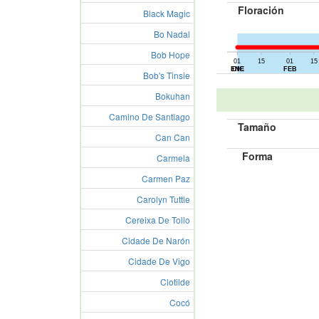
Floración
Black Magic
Bo Nadal
Bob Hope
01
15
01
15
01
15
ENE
DIC
FEB
Bob's Tinsie
Bokuhan
Camino De Santiago
Tamaño
Can Can
Forma
Carmela
Carmen Paz
Carolyn Tuttle
Cereixa De Tollo
Cidade De Narón
Cidade De Vigo
Clotilde
Cocó