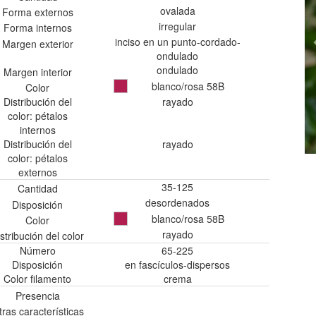
ovalada
Forma externos
irregular
Forma internos
inciso en un punto-cordado-
Margen exterior
ondulado
ondulado
Margen interior
blanco/rosa 58B
Color
Distribución del
rayado
color: pétalos
internos
Distribución del
rayado
color: pétalos
externos
35-125
Cantidad
desordenados
Disposición
blanco/rosa 58B
Color
rayado
stribución del color
Número
65-225
Disposición
en fascículos-dispersos
Color filamento
crema
Presencia
tras características