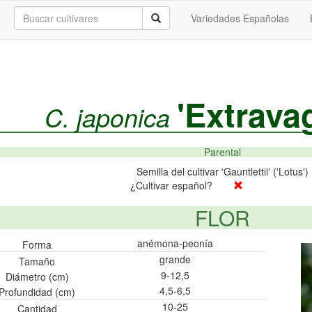
Variedades Españolas
'Extrava
C. japonica
Parental
Semilla del cultivar 'Gauntlettii' ('Lotus')
¿Cultivar español?
FLOR
anémona-peonía
Forma
grande
Tamaño
9-12,5
Diámetro (cm)
4,5-6,5
Profundidad (cm)
10-25
Cantidad