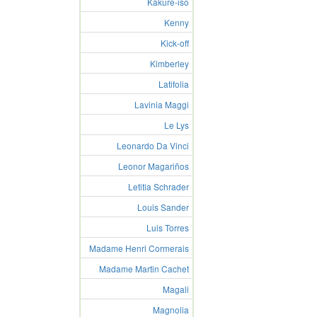
Kakure-iso
Kenny
Kick-off
Kimberley
Latifolia
Lavinia Maggi
Le Lys
Leonardo Da Vinci
Leonor Magariños
Letitia Schrader
Louis Sander
Luis Torres
Madame Henri Cormerais
Madame Martin Cachet
Magali
Magnolia