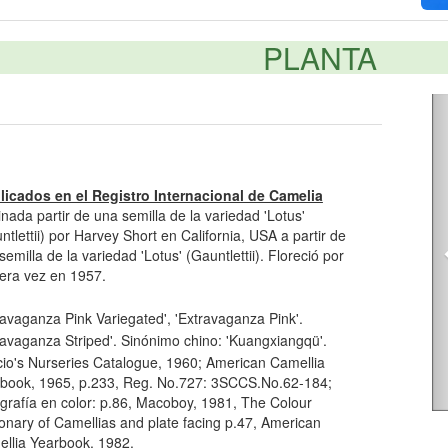
PLANTA
licados en el Registro Internacional de Camelia
inada partir de una semilla de la variedad 'Lotus'
ntlettii) por Harvey Short en California, USA a partir de
semilla de la variedad 'Lotus' (Gauntlettii). Floreció por
era vez en 1957.
ravaganza Pink Variegated', 'Extravaganza Pink'.
ravaganza Striped'. Sinónimo chino: 'Kuangxiangqü'.
io's Nurseries Catalogue, 1960; American Camellia
book, 1965, p.233, Reg. No.727: 3SCCS.No.62-184;
grafía en color: p.86, Macoboy, 1981, The Colour
ionary of Camellias and plate facing p.47, American
llia Yearbook, 1982.