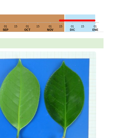
01
15
01
15
01
15
01
15
01
SEP
OCT
NOV
DIC
ENE