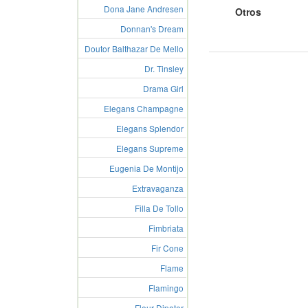
Dona Jane Andresen
Otros
Donnan's Dream
Doutor Balthazar De Mello
Dr. Tinsley
Drama Girl
Elegans Champagne
Elegans Splendor
Elegans Supreme
Eugenia De Montijo
Extravaganza
Filla De Tollo
Fimbriata
Fir Cone
Flame
Flamingo
Fleur Dipater