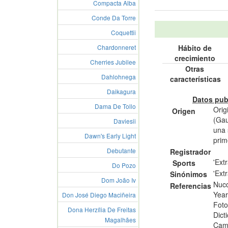
Compacta Alba
Conde Da Torre
Coquettii
Chardonneret
Hábito de
crecimiento
Cherries Jubilee
Otras
Dahlohnega
características
Daikagura
Datos pub
Dama De Tollo
Orig
Origen
(Gau
Daviesii
una 
Dawn's Early Light
prim
Debutante
Registrador
'Ext
Sports
Do Pozo
'Ext
Sinónimos
Dom João Iv
Nucc
Referencias
Year
Don José Diego Maciñeira
Foto
Dona Herzília De Freitas
Dict
Magalhães
Came