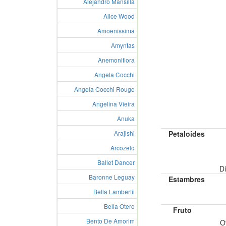
Alejandro Mansilla
Alice Wood
Amoenissima
Amyntas
Anemoniflora
Angela Cocchi
Angela Cocchi Rouge
Angelina Vieira
Anuka
Petaloides
Arajishi
Arcozelo
Ballet Dancer
Di
Baronne Leguay
Estambres
Bella Lambertii
Bella Otero
Fruto
Bento De Amorim
O