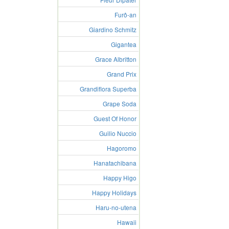
Furô-an
Giardino Schmitz
Gigantea
Grace Albritton
Grand Prix
Grandiflora Superba
Grape Soda
Guest Of Honor
Guilio Nuccio
Hagoromo
Hanatachibana
Happy Higo
Happy Holidays
Haru-no-utena
Hawaii