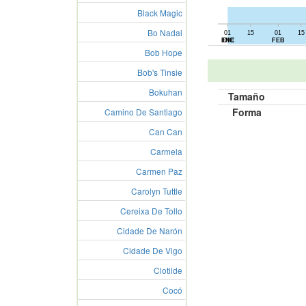
Black Magic
Bo Nadal
01
15
01
15
01
15
ENE
DIC
FEB
Bob Hope
Bob's Tinsie
Bokuhan
Tamaño
Forma
Camino De Santiago
Can Can
Carmela
Carmen Paz
Carolyn Tuttle
Cereixa De Tollo
Cidade De Narón
Cidade De Vigo
Clotilde
Cocó