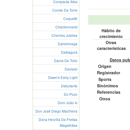
Compacta Alba
Conde Da Torre
Coquettii
Chardonneret
Hábito de
Cherries Jubilee
crecimiento
Otras
Dahlohnega
características
Daikagura
Datos pub
Dama De Tollo
Origen
Daviesii
Registrador
Dawn's Early Light
Sports
Sinónimos
Debutante
Referencias
Do Pozo
Otros
Dom João Iv
Don José Diego Maciñeira
Dona Herzília De Freitas
Magalhães