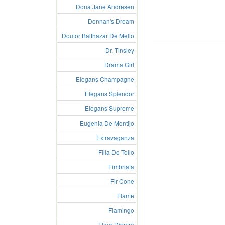
Dona Jane Andresen
Donnan's Dream
Doutor Balthazar De Mello
Dr. Tinsley
Drama Girl
Elegans Champagne
Elegans Splendor
Elegans Supreme
Eugenia De Montijo
Extravaganza
Filla De Tollo
Fimbriata
Fir Cone
Flame
Flamingo
Fleur Dipater