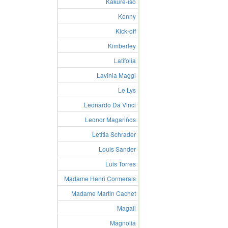
Kakure-iso
Kenny
Kick-off
Kimberley
Latifolia
Lavinia Maggi
Le Lys
Leonardo Da Vinci
Leonor Magariños
Letitia Schrader
Louis Sander
Luis Torres
Madame Henri Cormerais
Madame Martin Cachet
Magali
Magnolia