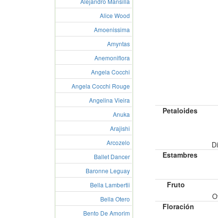
Alejandro Mansilla
Alice Wood
Amoenissima
Amyntas
Anemoniflora
Angela Cocchi
Angela Cocchi Rouge
Angelina Vieira
Petaloides
Anuka
Arajishi
Arcozelo
Di
Estambres
Ballet Dancer
Baronne Leguay
Fruto
Bella Lambertii
O
Bella Otero
Floración
Bento De Amorim