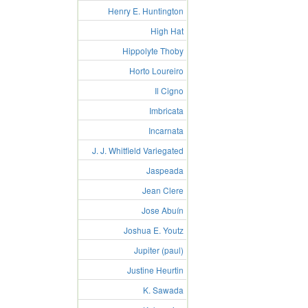
Henry E. Huntington
High Hat
Hippolyte Thoby
Horto Loureiro
Il Cigno
Imbricata
Incarnata
J. J. Whitfield Variegated
Jaspeada
Jean Clere
Jose Abuín
Joshua E. Youtz
Jupiter (paul)
Justine Heurtin
K. Sawada