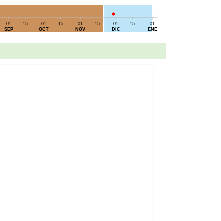
01
15
01
15
01
15
01
15
01
SEP
OCT
NOV
DIC
ENE