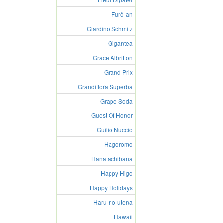
Furô-an
Giardino Schmitz
Gigantea
Grace Albritton
Grand Prix
Grandiflora Superba
Grape Soda
Guest Of Honor
Guilio Nuccio
Hagoromo
Hanatachibana
Happy Higo
Happy Holidays
Haru-no-utena
Hawaii