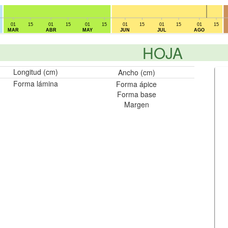
01
15
01
15
01
15
01
15
01
15
01
15
MAR
ABR
MAY
JUN
JUL
AGO
HOJA
Longitud (cm)
Ancho (cm)
Forma lámina
Forma ápice
Forma base
Margen