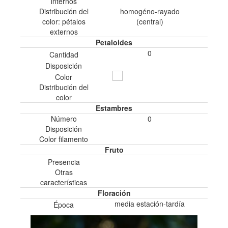
internos
Distribución del
homogéno-rayado
color: pétalos
(central)
externos
Petaloides
0
Cantidad
Disposición
Color
Distribución del
color
Estambres
Número
0
Disposición
Color filamento
Fruto
Presencia
Otras
características
Floración
media estación-tardía
Época