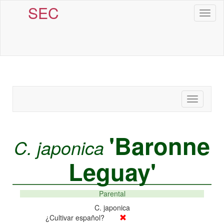
SEC
Toggl
naviga
Toggle
navigatio
'Baronne
C. japonica
Leguay'
Parental
C. japonica
¿Cultivar español?