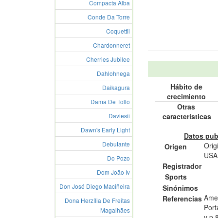
Compacta Alba
Conde Da Torre
Coquettii
Chardonneret
Cherries Jubilee
Dahlohnega
Hábito de
Daikagura
crecimiento
Dama De Tollo
Otras
características
Daviesii
Dawn's Early Light
Datos pub
Debutante
Orig
Origen
USA.
Do Pozo
Registrador
Dom João Iv
Sports
Don José Diego Maciñeira
Sinónimos
Amer
Referencias
Dona Herzília De Freitas
Port
Magalhães
y p.