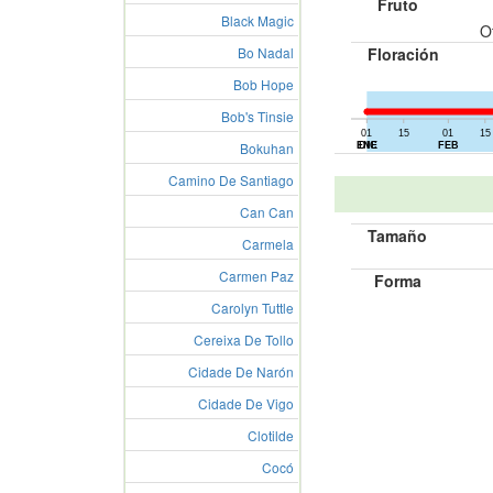
Fruto
Black Magic
O
Bo Nadal
Floración
Bob Hope
Bob's Tinsie
01
15
01
15
01
15
Bokuhan
ENE
DIC
FEB
Camino De Santiago
Can Can
Tamaño
Carmela
Carmen Paz
Forma
Carolyn Tuttle
Cereixa De Tollo
Cidade De Narón
Cidade De Vigo
Clotilde
Cocó