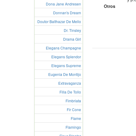
Dona Jane Andresen
Otros
Donnan's Dream
Doutor Balthazar De Mello
Dr. Tinsley
Drama Girl
Elegans Champagne
Elegans Splendor
Elegans Supreme
Eugenia De Montijo
Extravaganza
Filla De Tollo
Fimbriata
Fir Cone
Flame
Flamingo
Fleur Dipater