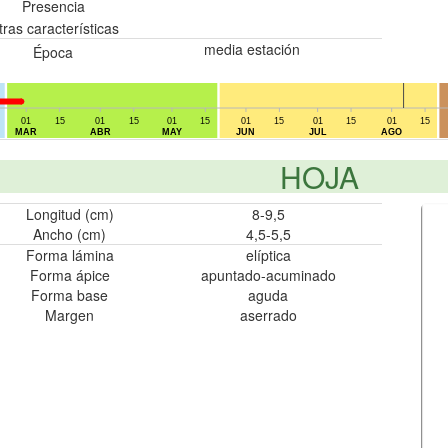
Presencia
tras características
media estación
Época
01
15
01
15
01
15
01
15
01
15
01
15
MAR
ABR
MAY
JUN
JUL
AGO
HOJA
Longitud (cm)
8-9,5
Ancho (cm)
4,5-5,5
Forma lámina
elíptica
Forma ápice
apuntado-acuminado
Forma base
aguda
Margen
aserrado