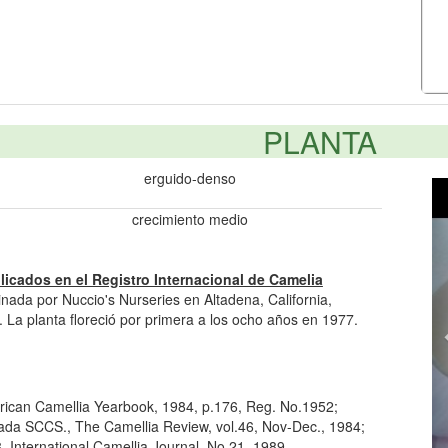
PLANTA
erguido-denso
crecimiento medio
licados en el Registro Internacional de Camelia
inada por Nuccio's Nurseries en Altadena, California,
 La planta floreció por primera a los ocho años en 1977.
ican Camellia Yearbook, 1984, p.176, Reg. No.1952;
ada SCCS., The Camellia Review, vol.46, Nov-Dec., 1984;
8, International Camellia Journal, No.21, 1989.