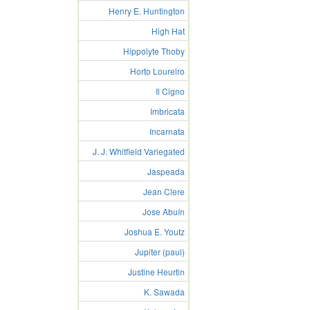
Henry E. Huntington
High Hat
Hippolyte Thoby
Horto Loureiro
Il Cigno
Imbricata
Incarnata
J. J. Whitfield Variegated
Jaspeada
Jean Clere
Jose Abuín
Joshua E. Youtz
Jupiter (paul)
Justine Heurtin
K. Sawada