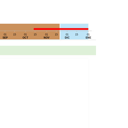
01
15
01
15
01
15
01
15
01
SEP
OCT
NOV
DIC
ENE