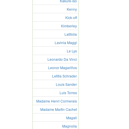
Kakure-iso
Kenny
Kick-off
Kimberley
Latifolia
Lavinia Maggi
Le Lys
Leonardo Da Vinci
Leonor Magariños
Letitia Schrader
Louis Sander
Luis Torres
Madame Henri Cormerais
Madame Martin Cachet
Magali
Magnolia