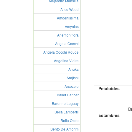
Alejandro Mansilla
Alice Wood
Amoenissima
Amyntas
Anemoniflora
Angela Cocchi
Angela Cocchi Rouge
Angelina Vieira
Anuka
Arajishi
Arcozelo
Petaloides
Ballet Dancer
Baronne Leguay
Di
Bella Lambertii
Estambres
Bella Otero
Bento De Amorim