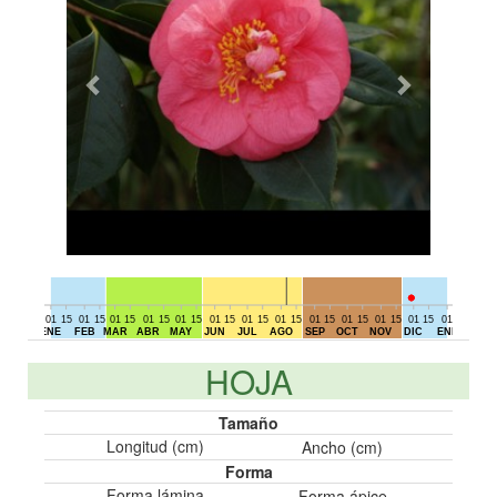
01
15
01
15
01
15
01
15
01
15
01
15
01
15
01
15
01
15
01
15
01
15
01
15
01
15
01
DIC
ENE
FEB
MAR
ABR
MAY
JUN
JUL
AGO
SEP
OCT
NOV
DIC
ENE
HOJA
Tamaño
Longitud (cm)
Ancho (cm)
Forma
Forma lámina
Forma ápice