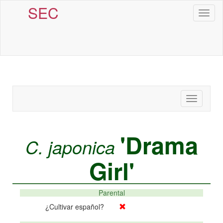
SEC
Toggl
naviga
Toggle
navigatio
'Drama
C. japonica
Girl'
Parental
¿Cultivar español?