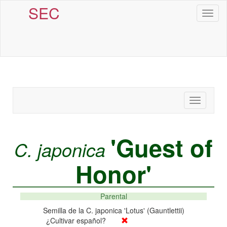
SEC
Toggl
naviga
Toggle
navigatio
'Guest of
C. japonica
Honor'
Parental
Semilla de la C. japonica 'Lotus' (Gauntlettii)
¿Cultivar español?