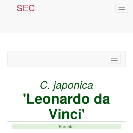
SEC
Toggl
naviga
Toggle
navigatio
C. japonica
'Leonardo da
Vinci'
Parental