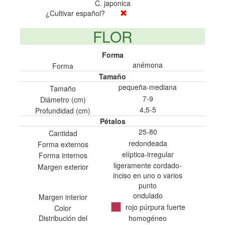
C. japonica
¿Cultivar español?
FLOR
Forma
anémona
Forma
Tamaño
pequeña-mediana
Tamaño
7-9
Diámetro (cm)
4,5-5
Profundidad (cm)
Pétalos
25-80
Cantidad
redondeada
Forma externos
elíptica-irregular
Forma internos
ligeramente cordado-
Margen exterior
inciso en uno o varios
punto
ondulado
Margen interior
rojo púrpura fuerte
Color
Distribución del
homogéneo