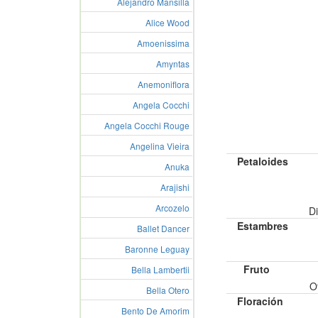
Alejandro Mansilla
Alice Wood
Amoenissima
Amyntas
Anemoniflora
Angela Cocchi
Angela Cocchi Rouge
Angelina Vieira
Petaloides
Anuka
Arajishi
Arcozelo
Di
Estambres
Ballet Dancer
Baronne Leguay
Fruto
Bella Lambertii
O
Bella Otero
Floración
Bento De Amorim