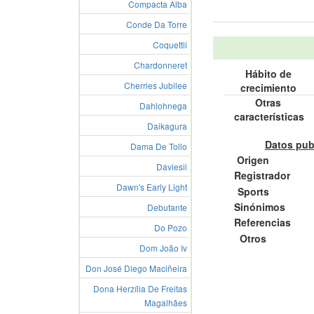
Compacta Alba
Conde Da Torre
Coquettii
Chardonneret
Hábito de
Cherries Jubilee
crecimiento
Otras
Dahlohnega
características
Daikagura
Datos pub
Dama De Tollo
Origen
Daviesii
Registrador
Dawn's Early Light
Sports
Sinónimos
Debutante
Referencias
Do Pozo
Otros
Dom João Iv
Don José Diego Maciñeira
Dona Herzília De Freitas
Magalhães