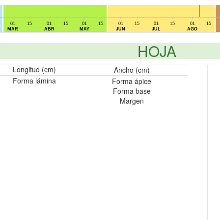
01
15
01
15
01
15
01
15
01
15
01
15
MAR
ABR
MAY
JUN
JUL
AGO
HOJA
Longitud (cm)
Ancho (cm)
Forma lámina
Forma ápice
Forma base
Margen