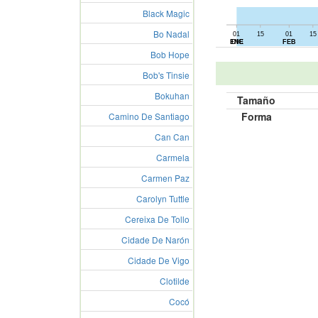
Black Magic
Bo Nadal
01
15
01
15
01
15
ENE
DIC
FEB
Bob Hope
Bob's Tinsie
Bokuhan
Tamaño
Forma
Camino De Santiago
Can Can
Carmela
Carmen Paz
Carolyn Tuttle
Cereixa De Tollo
Cidade De Narón
Cidade De Vigo
Clotilde
Cocó