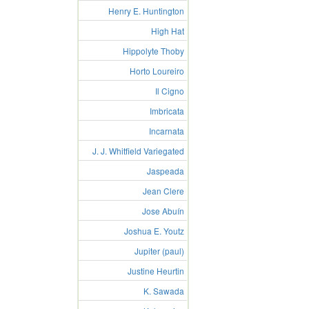
Henry E. Huntington
High Hat
Hippolyte Thoby
Horto Loureiro
Il Cigno
Imbricata
Incarnata
J. J. Whitfield Variegated
Jaspeada
Jean Clere
Jose Abuín
Joshua E. Youtz
Jupiter (paul)
Justine Heurtin
K. Sawada