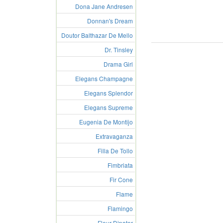
Dona Jane Andresen
Donnan's Dream
Doutor Balthazar De Mello
Dr. Tinsley
Drama Girl
Elegans Champagne
Elegans Splendor
Elegans Supreme
Eugenia De Montijo
Extravaganza
Filla De Tollo
Fimbriata
Fir Cone
Flame
Flamingo
Fleur Dipater