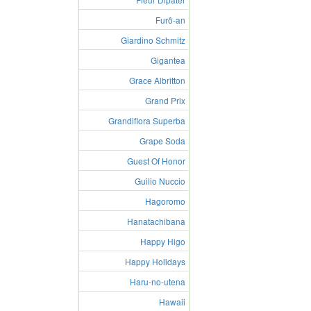
Furô-an
Giardino Schmitz
Gigantea
Grace Albritton
Grand Prix
Grandiflora Superba
Grape Soda
Guest Of Honor
Guilio Nuccio
Hagoromo
Hanatachibana
Happy Higo
Happy Holidays
Haru-no-utena
Hawaii