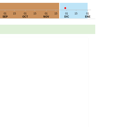
01
15
01
15
01
15
01
15
01
SEP
OCT
NOV
DIC
ENE