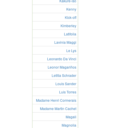
Kakure-iso
Kenny
Kick-off
Kimberley
Latifolia
Lavinia Maggi
Le Lys
Leonardo Da Vinci
Leonor Magariños
Letitia Schrader
Louis Sander
Luis Torres
Madame Henri Cormerais
Madame Martin Cachet
Magali
Magnolia